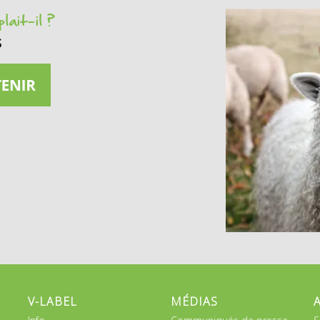
lait-il ?
s
V-LABEL
MÉDIAS