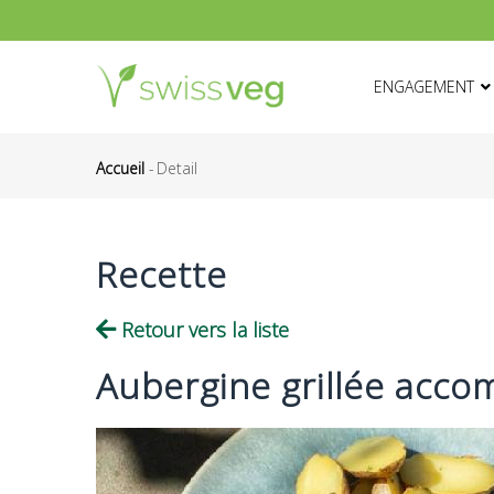
Aller
au
HAUPTNAVIGATI
contenu
ENGAGEMENT
principal
Accueil
-
Detail
Fil
d'Ariane
Recette
Retour vers la liste
Aubergine grillée acco