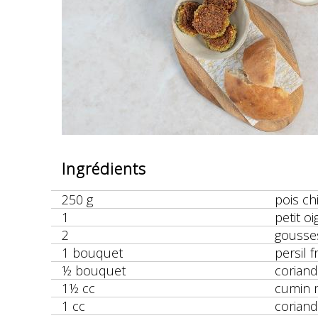
Ingrédients
250 g
pois ch
1
petit o
2
gousses
1 bouquet
persil f
½ bouquet
coriand
1½ cc
cumin 
1 cc
corian