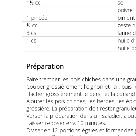
1½ cc
sel
poivre
1 pincée
piment
½ cc
zeste d
3 cs
farine 
1 cs
huile d’
huile p
Préparation
Faire tremper les pois chiches dans une gra
Couper grossièrement l'oignon et l'ail, puis
Hacher grossièrement le persil et la coriand
Ajouter les pois chiches, les herbes, les épi
grossière. La préparation doit rester granul
Verser la préparation dans un saladier, ajoute
Laisser reposer env. 10 minutes.
Diviser en 12 portions égales et former des g