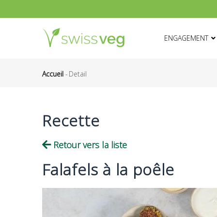
Aller
au
HAUPTNAVIGATI
contenu
ENGAGEMENT
principal
Accueil
-
Detail
Fil
d'Ariane
Recette
Retour vers la liste
Falafels à la poêle