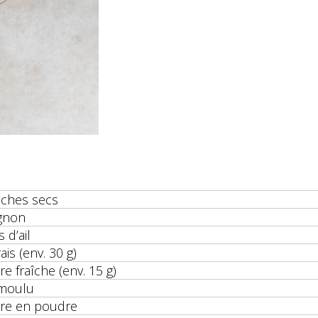
iches secs
ignon
 d’ail
rais (env. 30 g)
re fraîche (env. 15 g)
moulu
dre en poudre