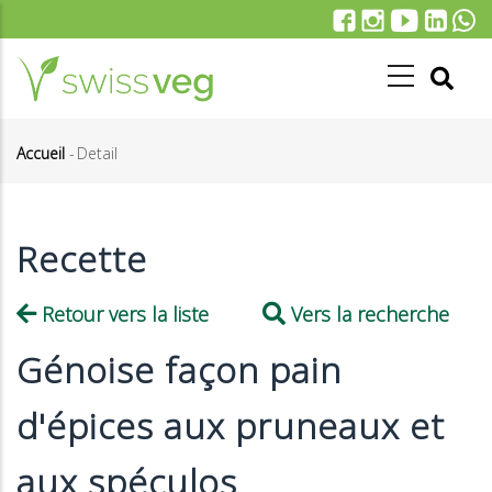
Aller
au
contenu
principal
Accueil
-
Detail
Fil
d'Ariane
Recette
Retour vers la liste
Vers la recherche
Génoise façon pain
d'épices aux pruneaux et
aux spéculos