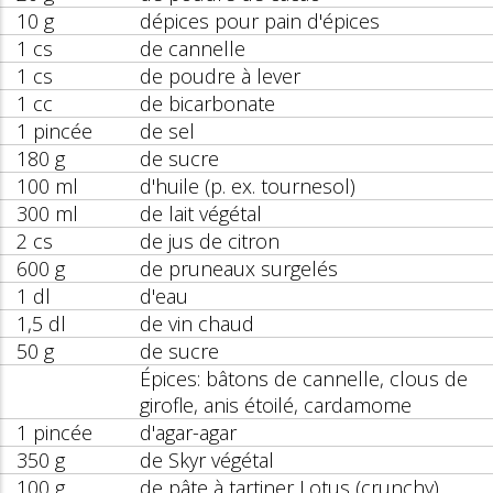
10 g
dépices pour pain d'épices
1 cs
de cannelle
1 cs
de poudre à lever
1 cc
de bicarbonate
1 pincée
de sel
180 g
de sucre
100 ml
d'huile (p. ex. tournesol)
300 ml
de lait végétal
2 cs
de jus de citron
600 g
de pruneaux surgelés
1 dl
d'eau
1,5 dl
de vin chaud
50 g
de sucre
Épices: bâtons de cannelle, clous de
girofle, anis étoilé, cardamome
1 pincée
d'agar-agar
350 g
de Skyr végétal
100 g
de pâte à tartiner Lotus (crunchy)