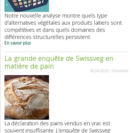
Notre nouvelle analyse montre quels type
d'alternatives végétales aux produits laitiers sont
compétitives et dans quels domaines des
différences structurelles persistent.
En savoir plus
sur
Comparatif
des
La grande enquête de Swissveg en
prix
matière de pain
2026
:
30.04.2026 |
Amandine
comment
se
positionnent
les
alternatives
aux
produits
laitiers
face
La déclaration des pains vendus en vrac est
à
la
souvent insuffisante. L'enquête de Swissveg