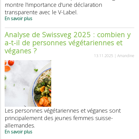
concurrence
montre l'importance d'une déclaration
?
transparente avec le V-Label.
En savoir plus
sur
La
grande
Analyse de Swissveg 2025 : combien y
enquête
a-t-il de personnes végétariennes et
de
Swissveg
véganes ?
en
13.11.2025 |
Amandine
matière
de
pain
Les personnes végétariennes et véganes sont
principalement des jeunes femmes suisse-
allemandes.
En savoir plus
sur
Analyse