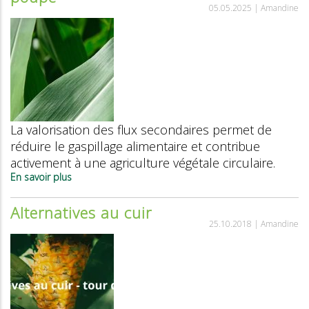
05.05.2025 |
Amandine
les
prix
des
alternatives
à
la
viande
La valorisation des flux secondaires permet de
réduire le gaspillage alimentaire et contribue
activement à une agriculture végétale circulaire.
En savoir plus
sur
Tout
sauf
Alternatives au cuir
des
25.10.2018 |
Amandine
déchets:
la
valorisation
des
flux
secondaires
a