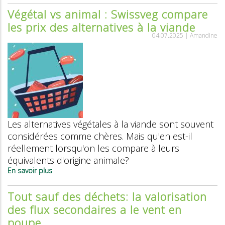
de
Végétal vs animal : Swissveg compare
Swissveg
les prix des alternatives à la viande
2025
:
04.07.2025 |
Amandine
combien
y
a-
t-
il
de
personnes
végétariennes
et
Les alternatives végétales à la viande sont souvent
véganes
?
considérées comme chères. Mais qu'en est-il
réellement lorsqu'on les compare à leurs
équivalents d'origine animale?
En savoir plus
sur
Végétal
vs
Tout sauf des déchets: la valorisation
animal
des flux secondaires a le vent en
:
Swissveg
poupe
compare