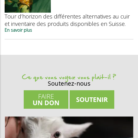
le
vent
en
Tour d’horizon des différentes alternatives au cuir
poupe
et inventaire des produits disponibles en Suisse.
En savoir plus
sur
Alternatives
au
cuir
Ce que vous voyez vous plait-il ?
Soutenez-nous