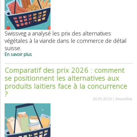
Swissveg a analysé les prix des alternatives
végétales à la viande dans le commerce de détail
suisse.
En savoir plus
sur
Végétal
vs
Comparatif des prix 2026 : comment
animal
se positionnent les alternatives aux
:
comparatif
produits laitiers face à la concurrence
des
?
prix
des
20.05.2026 |
Amandine
alternatives
à
la
viande
2026