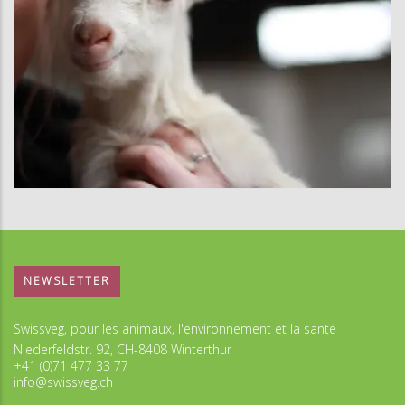
NEWSLETTER
Swissveg, pour les animaux, l'environnement et la santé
Niederfeldstr. 92, CH-8408 Winterthur
+41 (0)71 477 33 77
info@swissveg.ch