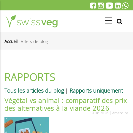
Aller
au
contenu
principal
Accueil
-
Billets de blog
Fil
d'Ariane
RAPPORTS
Tous les articles du blog
|
Rapports uniquement
Végétal vs animal : comparatif des prix
des alternatives à la viande 2026
19.06.2026 |
Amandine