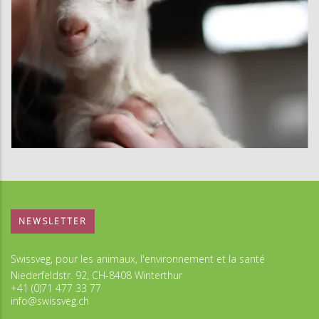
NEWSLETTER
Swissveg, pour les animaux, l'environnement et la santé
Niederfeldstr. 92, CH-8408 Winterthur
+41 (0)71 477 33 77
info@swissveg.ch