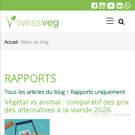
Aller
au
contenu
principal
Accueil
-
Billets de blog
Fil
d'Ariane
RAPPORTS
Tous les articles du blog
|
Rapports uniquement
Végétal vs animal : comparatif des prix
des alternatives à la viande 2026
19.06.2026 |
Amandine