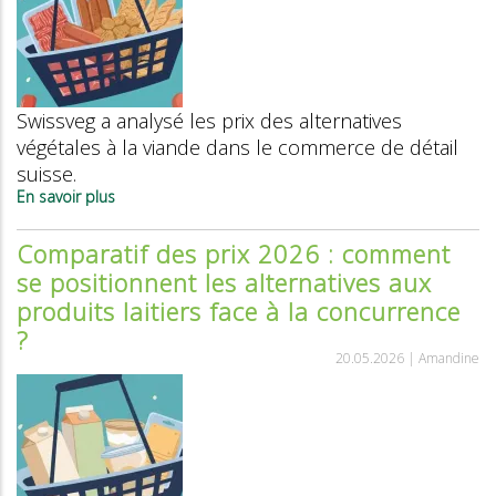
Swissveg a analysé les prix des alternatives
végétales à la viande dans le commerce de détail
suisse.
En savoir plus
sur
Végétal
vs
Comparatif des prix 2026 : comment
animal
se positionnent les alternatives aux
:
comparatif
produits laitiers face à la concurrence
des
?
prix
des
20.05.2026 |
Amandine
alternatives
à
la
viande
2026