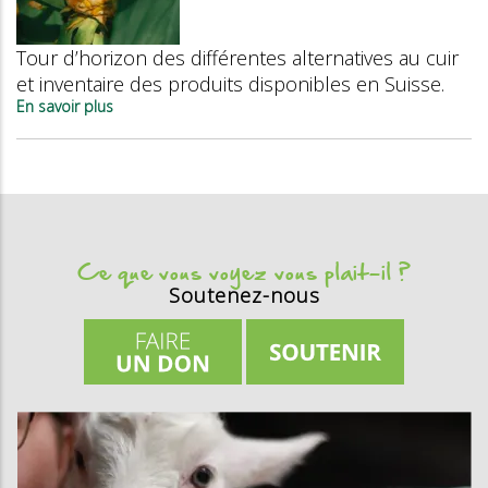
le
vent
en
Tour d’horizon des différentes alternatives au cuir
poupe
et inventaire des produits disponibles en Suisse.
En savoir plus
sur
Alternatives
au
cuir
Ce que vous voyez vous plait-il ?
Soutenez-nous