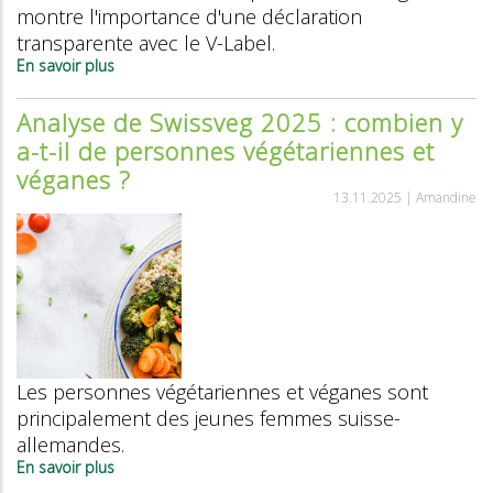
concurrence
montre l'importance d'une déclaration
?
transparente avec le V-Label.
En savoir plus
sur
La
grande
Analyse de Swissveg 2025 : combien y
enquête
a-t-il de personnes végétariennes et
de
Swissveg
véganes ?
en
13.11.2025 |
Amandine
matière
de
pain
Les personnes végétariennes et véganes sont
principalement des jeunes femmes suisse-
allemandes.
En savoir plus
sur
Analyse