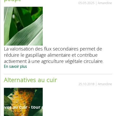
05.05.2025 |
Amandine
les
prix
des
alternatives
à
la
viande
La valorisation des flux secondaires permet de
réduire le gaspillage alimentaire et contribue
activement à une agriculture végétale circulaire.
En savoir plus
sur
Tout
sauf
Alternatives au cuir
des
25.10.2018 |
Amandine
déchets:
la
valorisation
des
flux
secondaires
a