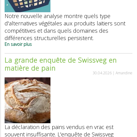
Notre nouvelle analyse montre quels type
d'alternatives végétales aux produits laitiers sont
compétitives et dans quels domaines des
différences structurelles persistent.
En savoir plus
sur
Comparatif
des
La grande enquête de Swissveg en
prix
matière de pain
2026
:
30.04.2026 |
Amandine
comment
se
positionnent
les
alternatives
aux
produits
laitiers
face
La déclaration des pains vendus en vrac est
à
la
souvent insuffisante. L'enquête de Swissveg