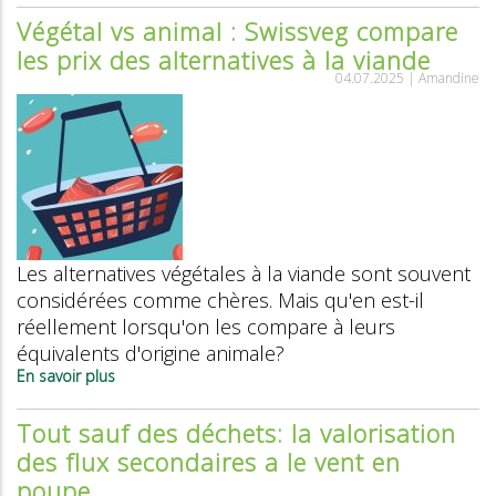
de
Végétal vs animal : Swissveg compare
Swissveg
les prix des alternatives à la viande
2025
:
04.07.2025 |
Amandine
combien
y
a-
t-
il
de
personnes
végétariennes
et
Les alternatives végétales à la viande sont souvent
véganes
?
considérées comme chères. Mais qu'en est-il
réellement lorsqu'on les compare à leurs
équivalents d'origine animale?
En savoir plus
sur
Végétal
vs
Tout sauf des déchets: la valorisation
animal
des flux secondaires a le vent en
:
Swissveg
poupe
compare