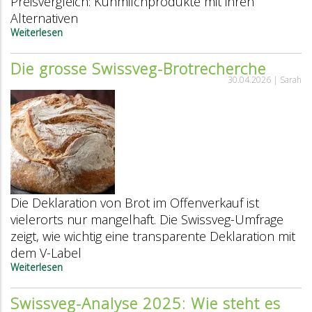
Preisvergleich: Kuhmilchprodukte mit ihren
Alternativen
Weiterlesen
über
Swissveg
Preisvergleich
Die grosse Swissveg-Brotrecherche
2026:
30.04.2026 |
Sarah
Wie
konkurrenzfähig
sind
pflanzliche
Milchalternativen?
Die Deklaration von Brot im Offenverkauf ist
vielerorts nur mangelhaft. Die Swissveg-Umfrage
zeigt, wie wichtig eine transparente Deklaration mit
dem V-Label
Weiterlesen
über
Die
grosse
Swissveg-Analyse 2025: Wie steht es
Swissveg-