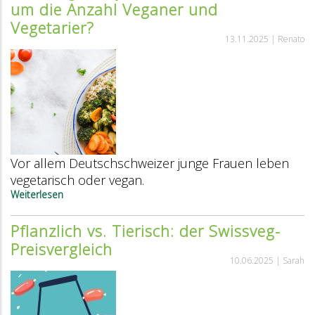
um die Anzahl Veganer und
Brotrecherche
Vegetarier?
13.11.2025 |
Renato
Vor allem Deutschschweizer junge Frauen leben
vegetarisch oder vegan.
Weiterlesen
über
Swissveg-
Analyse
Pflanzlich vs. Tierisch: der Swissveg-
2025:
Preisvergleich
Wie
steht
10.06.2025 |
Sarah
es
um
die
Anzahl