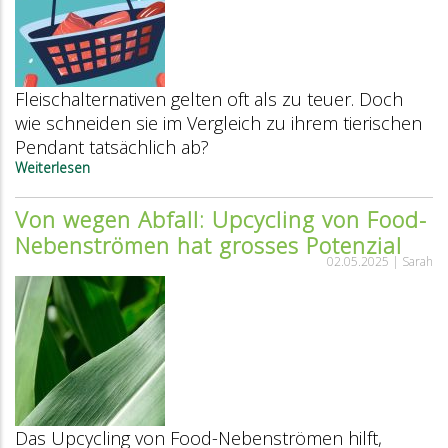
Veganer
und
Vegetarier?
Fleischalternativen gelten oft als zu teuer. Doch
wie schneiden sie im Vergleich zu ihrem tierischen
Pendant tatsächlich ab?
Weiterlesen
über
Pflanzlich
vs.
Von wegen Abfall: Upcycling von Food-
Tierisch:
Nebenströmen hat grosses Potenzial
der
Swissveg-
02.05.2025 |
Sarah
Preisvergleich
Das Upcycling von Food-Nebenströmen hilft,