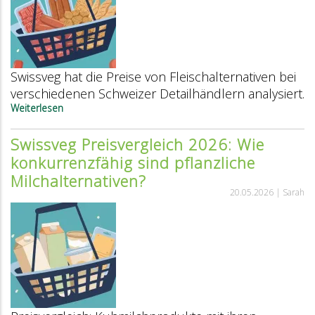
Swissveg hat die Preise von Fleischalternativen bei
verschiedenen Schweizer Detailhändlern analysiert.
Weiterlesen
über
Pflanzlich
vs.
Swissveg Preisvergleich 2026: Wie
Tierisch:
konkurrenzfähig sind pflanzliche
Der
Swissveg-
Milchalternativen?
Preisvergleich
20.05.2026 |
Sarah
2026