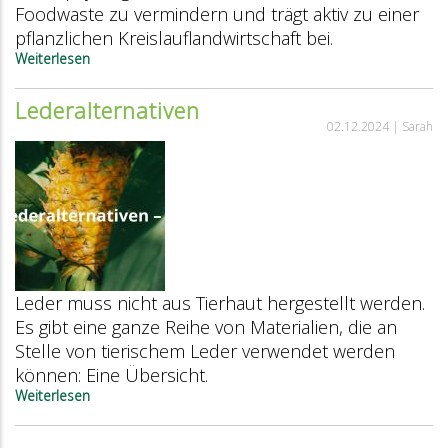
Foodwaste zu vermindern und trägt aktiv zu einer
pflanzlichen Kreislauflandwirtschaft bei.
Weiterlesen
über
Von
wegen
Lederalternativen
Abfall:
02.12.2024 |
Sarah
Upcycling
von
Food-
Nebenströmen
hat
grosses
Potenzial
Leder muss nicht aus Tierhaut hergestellt werden.
Es gibt eine ganze Reihe von Materialien, die an
Stelle von tierischem Leder verwendet werden
können: Eine Übersicht.
Weiterlesen
über
Lederalternativen